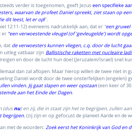
n steeds verder is toegenomen, geeft Jezus
een specifieke aa
ters, waarvan de profeet Daniel spreekt, ziet staan op een
ie dit leest, let er op
!
”
.
iel 12:11-12) eveneens nadrukkelijk aan, dat er
“
een gruwel 
t er
“een verwoestende vleugel (of 'gevleugelde') wordt opge
n, dat
de verwoesters kunnen
vliegen, c.q. door de lucht gaa
 uitleg vatbaar zijn:
Ballistische raketten met nucleaire lad
edreigen en door de lucht hun doel (Jeruzalem/Israel) snel k
llemaal dan zal aflopen. Maar hierop willen de twee niet in
veling Daniël wordt door de twee onsterfelijken (engelen) 
ullen vinden. Jij gaat slapen en weer opstaan
(een keer of 3
estemde aan het Einde der Dagen
.
n (dus
nu
) en zij, die in staat zijn het te begrijpen, zullen aa
t begrijpen.
(zij zijn er op gefocust de planeet Aarde en de 
aan met de woorden::
Zoek eerst het Koninkrijk van God en d