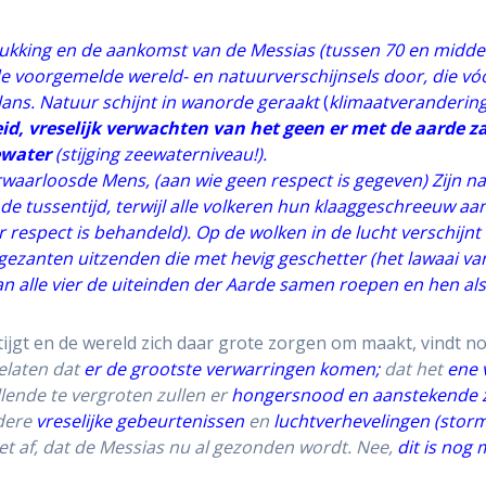
ukking en de aankomst van de Messias (tussen 70 en midden 
 de voorgemelde wereld- en natuurverschijnsels door, die v
lans. Natuur schijnt in wanorde geraakt
(
klimaatverandering
d, vreselijk verwachten van het geen er met de aarde zal
eewater
(
stijging zeewaterniveau!).
erwaarloosde Mens, (
aan wie geen respect is gegeven
) Zijn n
e tussentijd, terwijl alle volkeren hun klaaggeschreeuw aan
r respect is behandeld).
Op de wolken in de lucht verschijnt
n gezanten uitzenden die met hevig geschetter (het lawaai v
 alle vier de uiteinden der Aarde samen roepen en hen als
tijgt en de wereld zich daar grote zorgen om maakt, vindt n
elaten dat
er de grootste verwarringen komen;
dat het
ene 
llende te vergroten zullen er
hongersnood en aanstekende z
ndere
vreselijke gebeurtenissen
en
luchtverhevelingen
(storm
iet af, dat de Messias nu al gezonden wordt. Nee,
dit is nog