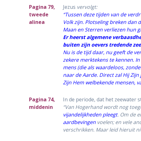
Pagina 79,
Jezus
vervolgt:
tweede
“Tussen deze tijden van de verdr
alinea
Volk zijn. Plotseling breken dan
Maan en Sterren verliezen hun g
Er heerst algemene verbaasdhei
buiten zijn oevers tredende z
Nu is de tijd daar, nu geeft de v
zekere merktekens te kennen. In d
mens (
die als waardeloos, zonde
naar de Aarde. Direct zal Hij Zij
Zijn Hem welbekende mensen, van
Pagina 74,
In de periode, dat het zeewater s
middenin
“Van Hogerhand wordt nog toeg
vijandelijkheden pleegt
. Om de e
aardbevingen
voelen; en vele a
verschrikken. Maar leid hieruit n