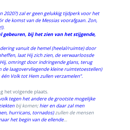
2020?) zal er geen gelukkig tijdperk voor het
óór de komst van de Messias voorafgaan. Zon,
!
).
 gebeuren, bij het zien van het stijgende,
adering vanuit de hemel (
heelal/ruimte
) door
heffen, laat Hij zich zien, de verwaarloosde
 Hij, omringt door indringende glans, terug
an
de laagovervliegende kleine ruimtetoestellen
)
 één Volk tot Hem zullen verzamelen”.
og het volgende plaats.
volk
tegen het andere de grootste mogelijke
iekten
bij komen;
hier en daar zal men
en, hurricans, tornados
)
zullen de mensen
 maar het begin van de ellende
…