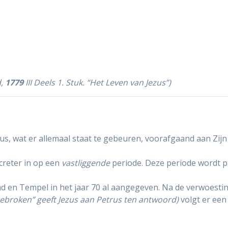
d,
1779
III Deels 1. Stuk. “Het Leven van Jezus”)
zus, wat er allemaal staat te gebeuren, voorafgaand aan Zi
creter in op een
vastliggende
periode. Deze periode wordt p
d en Tempel in het jaar 70 al aangegeven. Na de verwoestin
fgebroken” geeft Jezus aan Petrus ten antwoord)
volgt er een