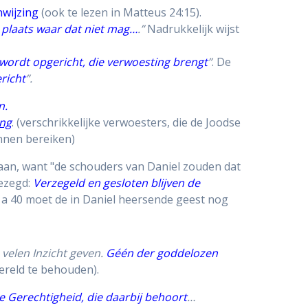
nwijzing
(ook te lezen in Matteus 24:15).
 plaats waar dat niet mag…
.”
Nadrukkelijk wijst
wordt opgericht, die verwoesting brengt
”
. De
richt
”.
n.
ing
. (verschrikkelijke verwoesters, die de Joodse
unnen bereiken)
 gaan, want "de schouders van Daniel zouden dat
gezegd:
Verzegeld en gesloten blijven de
0 a 40 moet de in Daniel heersende geest nog
n velen Inzicht geven.
Géén der goddelozen
wereld te behouden).
e Gerechtigheid, die daarbij behoort
…