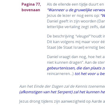
Pagina 77,
Als de ellende een tijdje duurt e
bovenaan
“Wanneer u de gruwelijke verwoes
Jezus de lezer er nog eens op
:
“W
Daniel geeft in zijn woorden (Dan
letterlijke vertaling zegt zelfs, da
De beschrijving
“vleugel”
houdt i
Dit kan volgens mij maar voor één
Staat (de Staat Israel) ernstig b
Daniel vraagt dan nog, hoe het a
niet kunnen dragen". Aan de ster
gebeurtenissen, die dan plaats z
reïncarneren…)
tot het voor u b
Aan het Einde der Dagen zal de Kennis toeneme
(afkomstigen van het Serpent) zal het kunnen he
Jezus drong tijdens zijn aanwezigheid op Aarde 